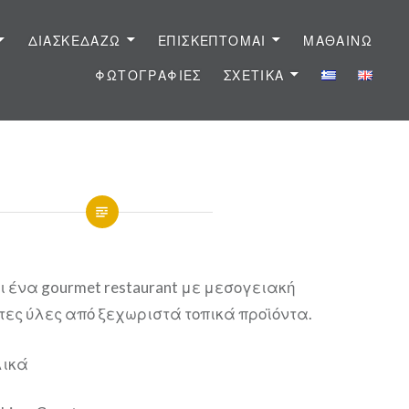
ΔΙΑΣΚΕΔΆΖΩ
ΕΠΙΣΚΈΠΤΟΜΑΙ
ΜΑΘΑΊΝΩ
ΦΩΤΟΓΡΑΦΊΕΣ
ΣΧΕΤΙΚΆ
ι ένα gourmet restaurant με μεσογειακή
τες ύλες από ξεχωριστά τοπικά προϊόντα.
λικά