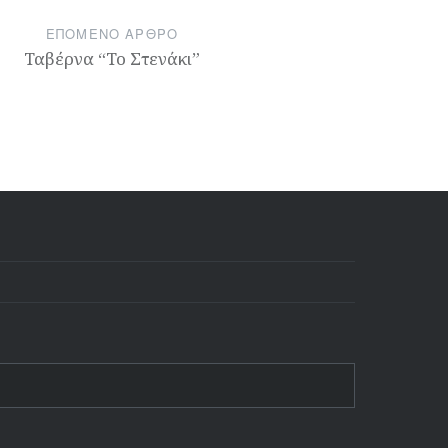
ΕΠΌΜΕΝΟ ΆΡΘΡΟ
Ταβέρνα “Το Στενάκι”