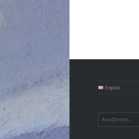
English
Αναζήτηση
για: