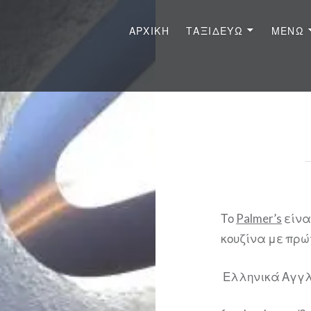
ΑΡΧΙΚΉ
ΤΑΞΙΔΕΎΩ
ΜΈΝΩ
Το
Palmer’s
είνα
κουζίνα με πρώ
Ελληνικά Αγγ