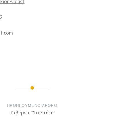
kion-Coast
2
st.com
η
νοίγει
ΠΡΟΗΓΟΎΜΕΝΟ ΆΡΘΡΟ
Ταβέρνα “Το Στέκι”