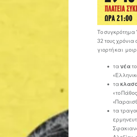
Το συγκρότημα 
32 τους χρόνια
γιορτή και μοι
τα
νέα
το
«Ελληνικ
τα
κλασ
«το Πάθος
«Παραισθ
τα τραγο
ερμηνευτέ
Σφακιανά