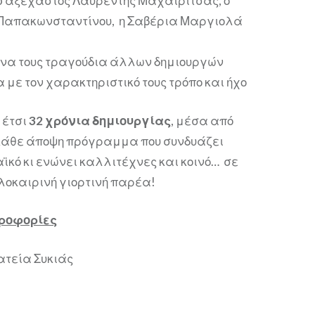
 o αξέχαστος Λαυρέντης Μαχαιρίτσας, ο
Παπακωνσταντίνου, η Σαβέρια Μαργιολά
α τους τραγούδια άλλων δημιουργών
 με τον χαρακτηριστικό τους τρόπο και ήχο
 έτσι
32 χρόνια δημιουργίας
, μέσα από
 κάθε άποψη πρόγραμμα που συνδυάζει
αϊκό κι ενώνει καλλιτέχνες και κοινό… σε
λοκαιρινή γιορτινή παρέα!
ηροφορίες
λατεία Συκιάς
9.00μμ