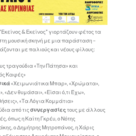
“Εκείνος & Εκείνος” γιορτάζουν φέτος τα
 στη μουσική σκηνή με μια παράσταση –
ράζονται με παλιούς και νέους φίλους:
υς τραγούδια «Την Πάτησα» και
ός Καφές»
σικά
«Χειμωνιάτικα Μπαρ», «Χρώματα»,
», «Δεν θυμάσαι», «Είσαι ό,τι Έχω»,
ήσεις», «Τα Λόγια Κομμάτια»
ύδια από τις
συνεργασίες
τους με άλλους
ς, όπως η Καίτη Γκρέυ, ο Νότης
κης, ο Δημήτρης Μητροπάνος, η Χάρις