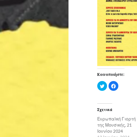
Κοινοποιήστε:
Κλικ
Πατήστε
για
για
κοινοποίηση
κοινοποίησ
στο
στο
Twitter(Ανοίγει
Facebook(Α
σε
σε
νέο
νέο
Σχετικά
παράθυρο)
παράθυρο)
Ευρωπαϊκή Γιορτή
της Μουσικής, 21
Ιουνίου 2024