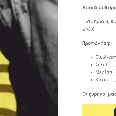
Διάρκεια παρ
Εισιτήριο
: 8,0
ετών)
Προπώληση
:
Ξυλόκαστ
Συκιά – Π
Μελίσσι 
Κιάτο – 
Οι χορηγοί μα