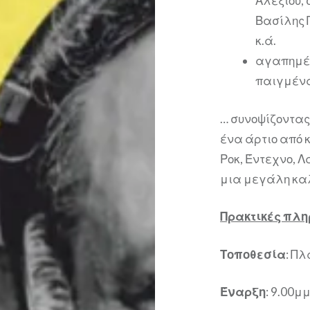
Αλεξίου,
Βασίλης 
κ.ά.
αγαπημέν
παιγμένα
… συνοψίζοντας
ένα άρτιο από
Ροκ, Έντεχνο, Λ
μια μεγάλη κα
Πρακτικές πλ
Τοποθεσία
: Π
Έναρξη
: 