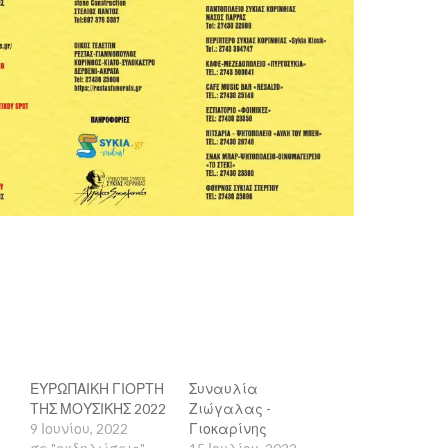
η
νοίγει
ΕΥΡΩΠΑΙΚΗ ΓΙΟΡΤΗ
Συναυλία
ΤΗΣ ΜΟΥΣΙΚΗΣ 2022
Ζιώγαλας -
9 Ιουνίου, 2022
Γιοκαρίνης