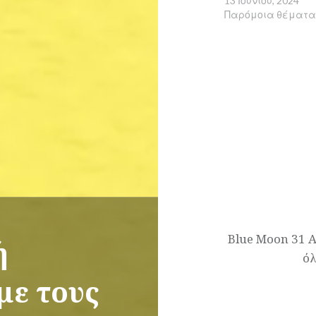
13 Ιουνίου, 2024
Παρόμοια θέματ
Πλοήγηση
άρθρων
Blue Moon 31 Α
ή
όλ
με τους