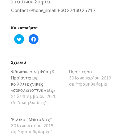
Στασινού Σοφία
τον/
2019
Contact-Phone_small +30 27430 25717
την
JANOKARY
Κοινοποιήστε:
Κλικ
Πατήστε
για
για
κοινοποίηση
κοινοποίηση
στο
στο
Twitter(Ανοίγει
Facebook(Ανοίγει
σε
σε
νέο
νέο
Σχετικά
παράθυρο)
παράθυρο)
Φθινοπωρινή Φύση &
Περίπτερο
Προϊόντα με
30 Ιανουαρίου, 2019
καλλιτεχνικές
σε "προμηθεύομαι"
«σοκολατοπινελιές»
21 Σεπτεμβρίου, 2020
σε "εκδηλώσεις"
Ψιλικά “Μπάρλας”
30 Ιανουαρίου, 2019
σε "προμηθεύομαι"