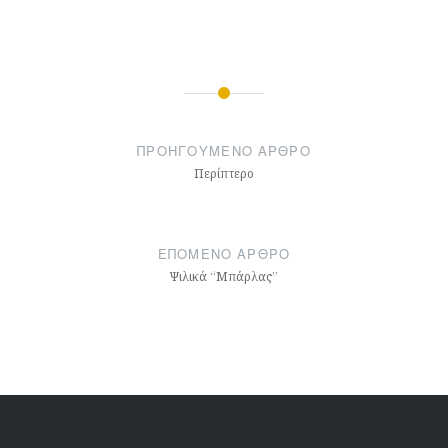
Πλοήγηση
άρθρων
ΠΡΟΗΓΟΎΜΕΝΟ ΆΡΘΡΟ
Περίπτερο
ΕΠΌΜΕΝΟ ΆΡΘΡΟ
Ψιλικά “Μπάρλας”