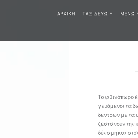
ΑΡΧΙΚΉ
ΤΑΞΙΔΕΎΩ
ΜΈΝΩ
Το φθινόπωρο έ
γευόμενοι τα δ
δεντρων με τα
ζεστάνουν την 
δύναμη και αισ