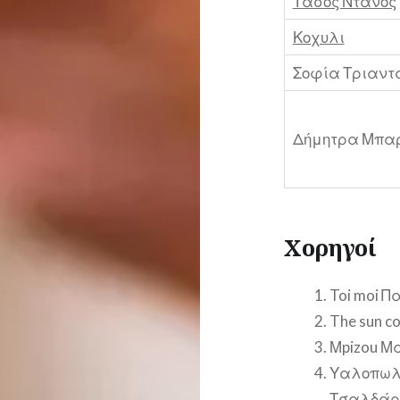
Τάσος Ντανος
Κοχυλι
Σοφία Τριαν
Δήμητρα Μπα
Χορηγοί
Toi moi 
The sun c
Μpizou Μ
Υαλοπωλε
Τσαλδάρ