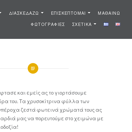
ΔΙΑΣΚΕΔΆΖΩ
ΕΠΙΣΚΈΠΤΟΜΑΙ
ΜΑΘΑΊΝΩ
ΦΩΤΟΓΡΑΦΊΕΣ
ΣΧΕΤΙΚΆ
φτασε και εμείς ας το γιορτάσουμε
ώρα του. Τα χρυσοκίτρινα φύλλα των
 υπέροχα ζεστά φωτεινά χρώματά τους ας
καρδιά μας να πορευτούμε στο χειμώνα με
ιοδοξία!