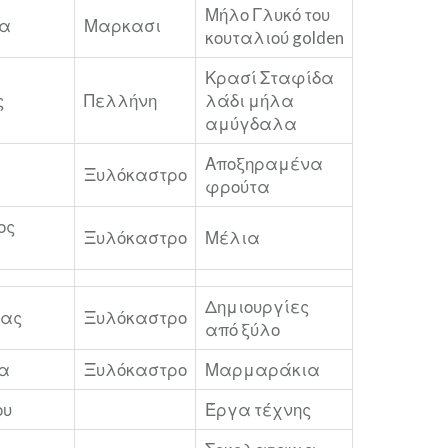
Μήλο Γλυκό του
λα
Μαρκασι
κουταλιού golden
Κρασί Σταφίδα
ς
Πελλήνη
λάδι μήλα
αμύγδαλα
Αποξηραμένα
Ξυλόκαστρο
φρούτα
ος
Ξυλόκαστρο
Μέλια
Δημιουργίες
βας
Ξυλόκαστρο
από ξύλο
ία
Ξυλόκαστρο
Μαρμαράκια
ου
Έργα τέχνης