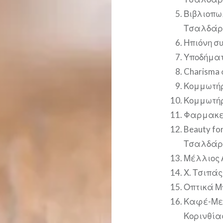
Βιβλιοπω
Τσαλδάρ
Ηπιόνη 
Υποδήματ
Charisma
Κομμωτήρ
Κομμωτήρ
Φαρμακεί
Beauty fo
Τσαλδάρ
Μέλλιος 
Χ. Τσιπά
Οπτικά Μ
Καφέ-Μεζ
Κορινθία