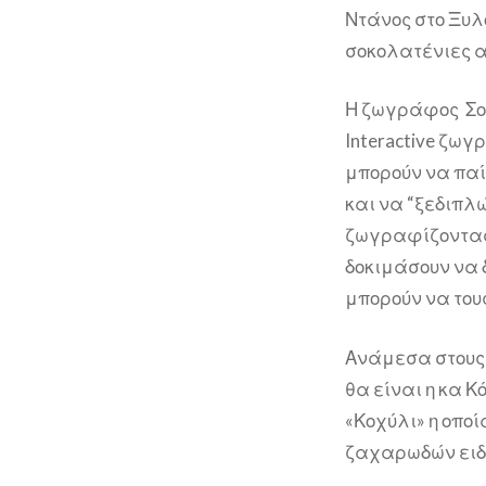
Ντάνος στο Ξυ
σοκολατένιες 
Η ζωγράφος Σο
Interactive ζωγ
μπορούν να παί
και να “ξεδιπλώ
ζωγραφίζοντας μ
δοκιμάσουν να 
μπορούν να του
Ανάμεσα στους
θα είναι η κα Κ
«Κοχύλι» η οπο
ζαχαρωδών ειδώ