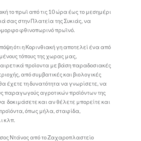
κή το πρωϊ από τις 10 ώρα έως το μεσημέρι
ιά σας στην Πλατεία της Συκιάς, να
όμορφο φθινοπωρινό πρωϊνό.
όψη ότι η Κορινθιακή γη αποτελεί ένα από
ημένους τόπους της χωρας μας,
αιρετικά προϊοντα με βάση παραδοσιακές
εριοχής, από συμβατικές και βιολογικές
θα έχετε τη δυνατότητα να γνωρίσετε, να
υς παραγωγούς αγροτικών προϊόντων της
να δοκιμάσετε και αν θέλετε μπορείτε και
ροϊόντα, όπως μήλα, σταφίδα,
ι κλπ.
Τάσος Ντάνος από το Ζαχαροπλαστείο