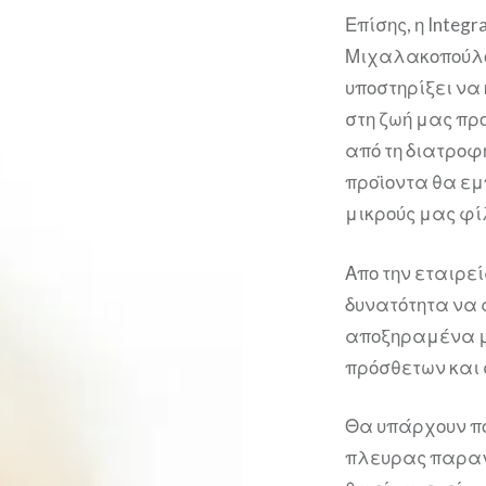
Επίσης, η Integr
Μιχαλακοπούλου
υποστηρίξει ν
στη ζωή μας πρ
από τη διατροφ
προϊοντα θα εμπ
μικρούς μας φί
Απο την εταιρε
δυνατότητα να
αποξηραμένα μ
πρόσθετων και 
Θα υπάρχουν πο
πλευρας παραγω