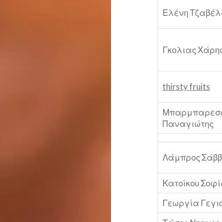
Ελένη Τζαβέ
Γκολιας Χάρη
thirsty fruits
Μπαρμπαρεσ
Παναγιώτης
Λάμπρος Σάβ
Κατοίκου Σοφ
Γεωργία Γεγι