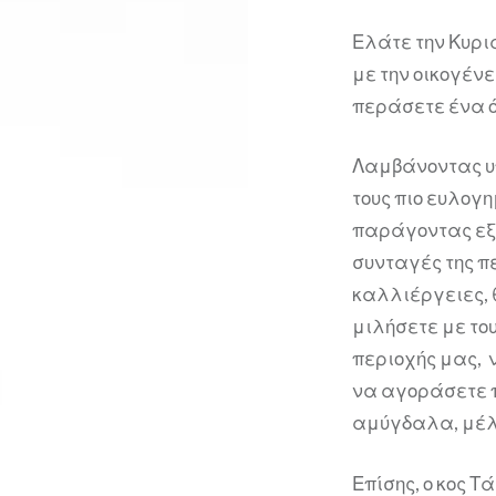
Ελάτε την Κυρια
με την οικογένε
περάσετε ένα 
Λαμβάνοντας υπ
τους πιο ευλογ
παράγοντας εξ
συνταγές της π
καλλιέργειες, 
μιλήσετε με το
περιοχής μας, 
να αγοράσετε π
αμύγδαλα, μέλ
Επίσης, ο κος 