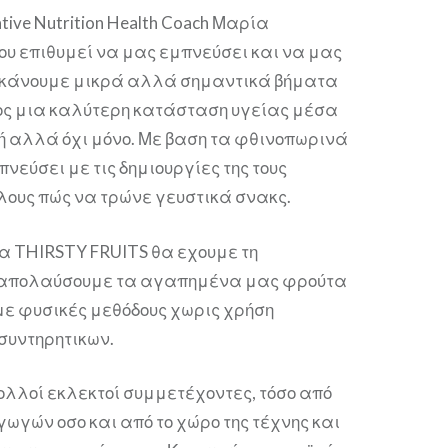
ative Nutrition Health Coach Μαρία
 επιθυμεί να μας εμπνεύσει και να μας
α κάνουμε μικρά αλλά σημαντικά βήματα
ος μια καλύτερη κατάσταση υγείας μέσα
ή αλλά όχι μόνο. Με βαση τα φθινοπωρινά
νεύσει με τις δημιουργίες της τους
λους πώς να τρώνε γευστικά σνακς.
ία THIRSTY FRUITS θα εχουμε τη
 απολαύσουμε τα αγαπημένα μας φρούτα
ε φυσικές μεθόδους χωρις χρήση
συντηρητικων.
λλοί εκλεκτοί συμμετέχοντες, τόσο από
γών οσο και από το χώρο της τέχνης και