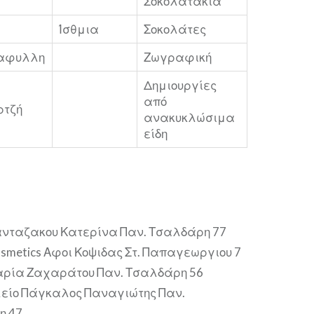
Σοκολατακια
Ίσθμια
Σοκολάτες
ταφυλλη
Ζωγραφική
Δημιουργίες
από
ρτζή
ανακυκλώσιμα
είδη
Πανταζακου Κατερίνα Παν. Τσαλδάρη 77
osmetics Αφοι Κοψιδας Στ. Παπαγεωργιου 7
αρία Ζαχαράτου Παν. Τσαλδάρη 56
ίο Πάγκαλος Παναγιώτης Παν.
η 47