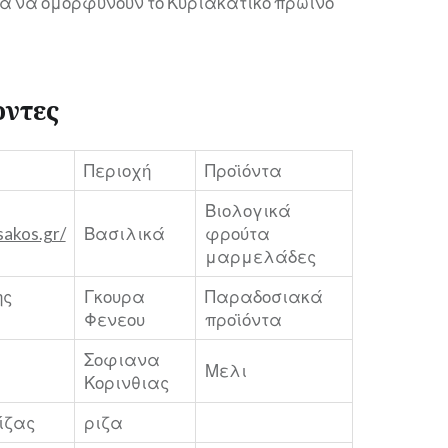
για να ομορφύνουν το Κυριακάτικο πρωϊνό
οντες
Περιοχή
Προϊόντα
Βιολογικά
sakos.gr/
Βασιλικά
φρούτα
μαρμελάδες
ης
Γκουρα
Παραδοσιακά
Φενεου
προϊόντα
Σοφιανα
Μελι
Κορινθιας
Ρίζας
ριζα