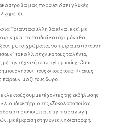
λόκαστρο θα μας παρουσιάσει γλυκές
αλχημείες.
φία Τριανταφύλλη θα είναι εκεί με
ραφική και τα παιδιά και όχι μόνο θα
ξουν με τα χρώματα, να πειραματιστούν ή
σουν” το καλλιτεχνικό τους ταλέντο,
ε την τεχνική του acrylic pouring. Όσοι
δημιουργήσουν τους δικους τους πίνακες
ς πάρουν μαζι τους δωρο.
 εκλεκτούς συμμετέχοντες της εκδήλωσης
όλλια ιδιοκτήτρια της «Σοκολατοποιΐας
ία δραστηριοποιείται στην παραγωγή
ν, με έμφαση στην υγιεινή διατροφή.