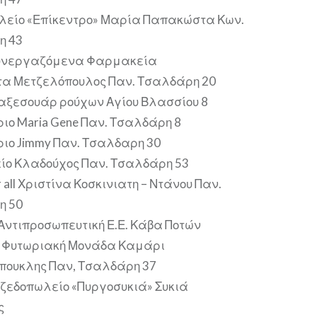
λείο «Επίκεντρο» Μαρία Παπακώστα Κων.
η 43
συνεργαζόμενα Φαρμακεία
α Μετζελόπουλος Παν. Τσαλδάρη 20
 αξεσουάρ ρούχων Αγίου Βλασσίου 8
ιο Maria Gene Παν. Τσαλδάρη 8
ιο Jimmy Παν. Τσαλδαρη 30
ο Κλαδούχος Παν. Τσαλδάρη 53
r all Χριστίνα Κοσκινιατη – Ντάνου Παν.
η 50
Αντιπροσωπευτική Ε.Ε. Κάβα Ποτών
ς Φυτωριακή Μονάδα Καμάρι
πουκλης Παν, Τσαλδάρη 37
εδοπωλείο «Πυργοσυκιά» Συκιά
ς