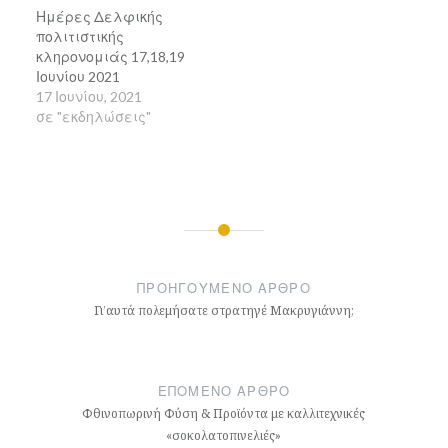
Ημέρες Δελφικής
πολιτιστικής
κληρονομιάς 17,18,19
Ιουνίου 2021
17 Ιουνίου, 2021
σε "εκδηλώσεις"
Πλοήγηση
άρθρων
ΠΡΟΗΓΟΎΜΕΝΟ ΆΡΘΡΟ
Γι’αυτά πολεμήσατε στρατηγέ Μακρυγιάννη;
ΕΠΌΜΕΝΟ ΆΡΘΡΟ
Φθινοπωρινή Φύση & Προϊόντα με καλλιτεχνικές
«σοκολατοπινελιές»