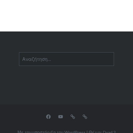
Αναζήτηση
για:
facebook
youtube
tripadvisor
airbnb
Με την υποστήριξη του WordPress
|
Θέμα: Dyad 2