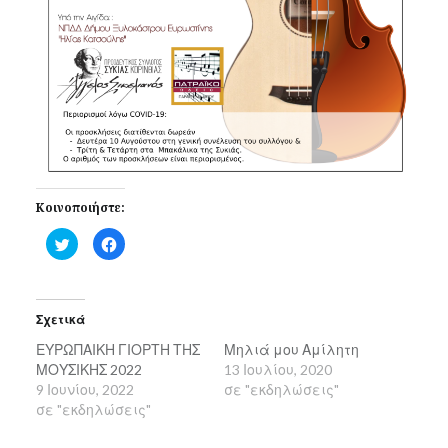
Κοινοποιήστε:
Κλικ
Πατήστε
για
για
κοινοποίηση
κοινοποίηση
στο
στο
Twitter(Ανοίγει
Facebook(Ανοίγει
σε
σε
νέο
νέο
Σχετικά
παράθυρο)
παράθυρο)
ΕΥΡΩΠΑΙΚΗ ΓΙΟΡΤΗ ΤΗΣ
Μηλιά μου Αμίλητη
ΜΟΥΣΙΚΗΣ 2022
13 Ιουλίου, 2020
9 Ιουνίου, 2022
σε "εκδηλώσεις"
σε "εκδηλώσεις"