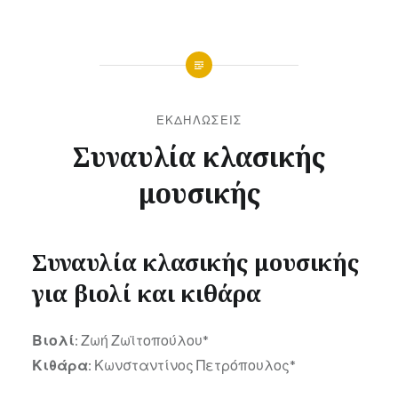
ΕΚΔΗΛΏΣΕΙΣ
Συναυλία κλασικής
μουσικής
Αναρτήθηκε
στις
5
Συναυλία κλασικής μουσικής
από
ΑΥΓΟΎΣΤΟΥ,
τον/
2020
για βιολί και κιθάρα
την
JANOKARY
Βιολί
: Ζωή Ζωϊτοπούλου*
Κιθάρα
: Κωνσταντίνος Πετρόπουλος*