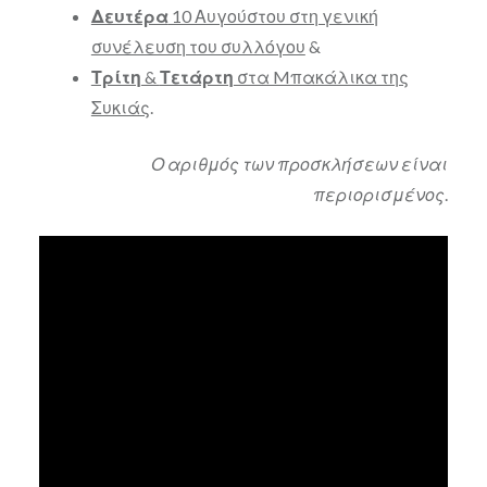
Δευτέρα
10 Αυγούστου στη γενική
συνέλευση του συλλόγου
&
Τρίτη
&
Τετάρτη
στα Mπακάλικα της
Συκιάς
.
Ο αριθμός των προσκλήσεων είναι
περιορισμένος
.